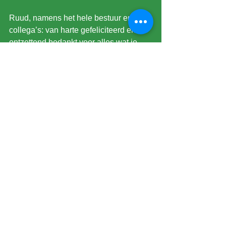
Ruud, namens het hele bestuur en al je 
collega’s: van harte gefeliciteerd en 
ontzettend bedankt voor alles wat je 
doet en gedaan hebt! 🥳👏🏼
Foto: Peter Trompetter
©2026 by Scheidsrechtersvereniging De