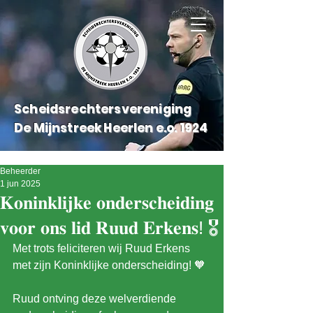
Scheidsrechtersvereniging
De Mijnstreek Heerlen e.o.
1924
Beheerder
1 jun 2025
𝐊𝐨𝐧𝐢𝐧𝐤𝐥𝐢𝐣𝐤𝐞 𝐨𝐧𝐝𝐞𝐫𝐬𝐜𝐡𝐞𝐢𝐝𝐢𝐧𝐠
𝐯𝐨𝐨𝐫 𝐨𝐧𝐬 𝐥𝐢𝐝 𝐑𝐮𝐮𝐝 𝐄𝐫𝐤𝐞𝐧𝐬! 🎖️
Met trots feliciteren wij Ruud Erkens 
met zijn Koninklijke onderscheiding! 🧡
Ruud ontving deze welverdiende 