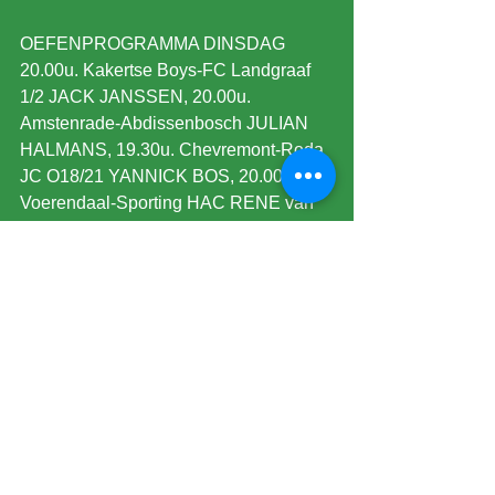
OEFENPROGRAMMA DINSDAG 
20.00u. Kakertse Boys-FC Landgraaf 
1/2 JACK JANSSEN, 20.00u. 
Amstenrade-Abdissenbosch JULIAN 
HALMANS, 19.30u. Chevremont-Roda 
JC O18/21 YANNICK BOS, 20.00u. 
Voerendaal-Sporting HAC RENE van 
BAVEL.
VOETBALAGENDA
KKD. 20.00u. 2 duels
Alvast noteren DINSDAG TRAINING 
RKHBS 19.30-21.00u.
©2026 by Scheidsrechtersvereniging De
Mijnstreek Heerlen e.o.