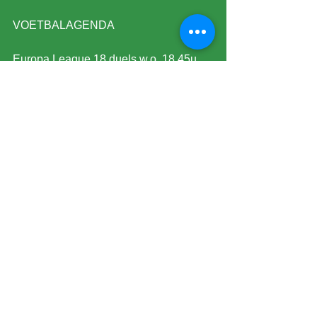
VOETBALAGENDA
Europa League 18 duels w.o. 18.45u. 
AZ-Galatasaray, 21.00u. Real 
Sociedad- Ajax, FC Twente-Union St. 
Gillis.
Conference League 17 duels. 
Inhaalduels amateurs Zuid 2.
In de Conference League is Serdar 
Gozubuyuk de leidsman bij FC 
Heidenheim-Chelsea om 18.45u. De 
ASRS zijn Erwin Zeinstra en Johan 
Balder. Joey Kooi is de 4e official. Rob 
Dieperink en Erwin Blank zijn de VAR 
en AVAR.
©2026 by Scheidsrechtersvereniging De