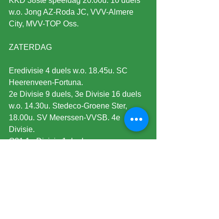
KKD 38ste speeldag 20.00u. 10 duels 
w.o. Jong AZ-Roda JC, VVV-Almere 
City, MVV-TOP Oss.
ZATERDAG
Eredivisie 4 duels w.o. 18.45u. SC 
Heerenveen-Fortuna.
2e Divisie 9 duels, 3e Divisie 16 duels 
w.o. 14.30u. Stedeco-Groene Ster, 
18.00u. SV Meerssen-VVSB. 4e 
Divisie.
O21 1e Divisie 1 duel.
Champions League Vrouwen 18.15u. 
1/2 Finale 1e duel Bayern Munchen-FC 
Barcelona
Jeugd en Futsal Zuid 2.
ZONDAG