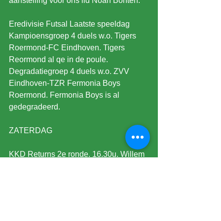
aanstelling voor ons lid Noah Bonten.
Eredivisie Futsal Laatste speeldag 
Kampioensgroep 4 duels w.o. Tigers 
Roermond-FC Eindhoven. Tigers 
Reormond al qe in de poule. 
Degradatiegroep 4 duels w.o. ZVV 
Eindhoven-TZR Fermonia Boys 
Roermond. Fermonia Boys is al 
gedegradeerd.
ZATERDAG
KKD Returns 2e ronde. 16.30u. Willem 
II-RKC (1-0) 1-1, 
20.00u.
De
Graafschap-Almere City FC.(1-3) 2-2.
O21 1e divisie 4 duels, O19 1e Divisie 
4 duels.
2e divisie 9 duels, 3e Divisie 14 duels 