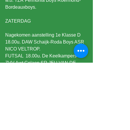
w.o. TZR Fermonia Boys Roermond-
Bordeauxboys.
ZATERDAG
Nagekomen aanstelling 1e Klasse D 
18.00u. DAW Schaijk-Roda Boys ASR 
NICO VELTROP.
FUTSAL  18.00u. De Keelkampers 2-
ZVV Awt Gelaen SR JEU VAN DE 
BOSCH.
Nico Veltrop heeft een mooi rapport als 
assistentscheidsrechter gekregen en 
daar is hij blij mee.
Eredivisie 4 duels. KKD 1duel.
2e Divisie. 3e Divisie 18.00u. SV 
Meerssen-De Zwaluwen. 4e Divisie 