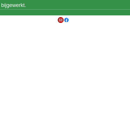
bijgewerkt.
©2026 by Scheidsrechtersvereniging De Mijnstreek Heerlen e.o.