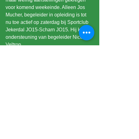
voor komend weekeinde. Alleen Jos 
Mucher, begeleider in opleiding is tot 
nu toe actief op zaterdag bij Sportclub 
Jekerdal JO15-Scharn JO15. Hij krijgt 
ondersteuning van begeleider Nico 
Veltrop.
Als u bij uw wedstrijd ook een 
begeleider heeft gekregen, laat het ons 
dan even weten. Dan vermelden we 
die ook nog op de site.
VOETBALAGENDA
KKD  20.00u. De Graafschap-FC 
Eindhoven.
WK O20 Vrouwen Colombia.