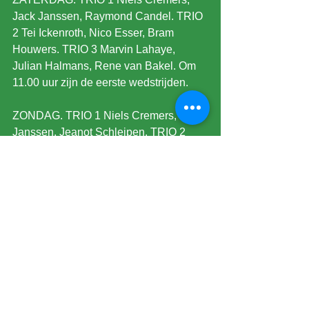
Jack Janssen, Raymond Candel. TRIO 
2 Tei Ickenroth, Nico Esser, Bram 
Houwers. TRIO 3 Marvin Lahaye, 
Julian Halmans, Rene van Bakel. Om 
11.00 uur zijn de eerste wedstrijden.
ZONDAG. TRIO 1 Niels Cremers, Jack 
Janssen, Jeanot Schleipen. TRIO 2 
Marius Gil, Nico Esser, Bram Houwers. 
TRIO 3 Arthur Midden, Julian Halmans, 
Rene van Bakel. Om 10.00 uur zijn de 
eerste wedstrijden.
VOETBALAGENDA
Olympisch voetbaltoernooi. Mannen 
Parijs 18.00u. Finale Frankrijk-Spanje. 
Vrouwen Lyon 3/4e plaats Spanje-