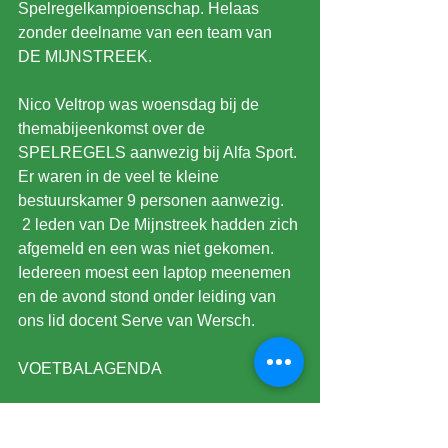
Spelregelkampioenschap. Helaas 
zonder deelname van een team van 
DE MIJNSTREEK.
Nico Veltrop was woensdag bij de 
themabijeenkomst over de 
SPELREGELS aanwezig bij Alfa Sport. 
Er waren in de veel te kleine 
bestuurskamer 9 personen aanwezig.
 2 leden van De Mijnstreek hadden zich 
afgemeld en een was niet gekomen.
Iedereen moest een laptop meenemen 
en de avond stond onder leiding van 
ons lid docent Serve van Wersch.
VOETBALAGENDA
Eredivisie 1 duel.
KKD 4 duels w.o. 20.00u. Roda JC-FC 